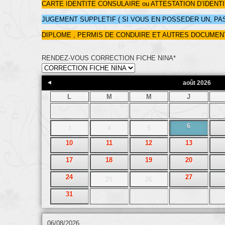
CARTE IDENTITE CONSULAIRE ou ATTESTATION D’IDENT
JUGEMENT SUPPLETIF ( SI VOUS EN POSSEDER UN, PAS
DIPLOME , PERMIS DE CONDUIRE ET AUTRES DOCUMEN
RENDEZ-VOUS CORRECTION FICHE NINA
*
août
2026
L
M
M
J
6
3
4
5
10
11
12
13
17
18
19
20
24
27
25
26
31
06/08/2026