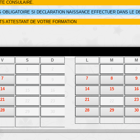
ITE CONSULAIRE.
 OBLIGATOIRE SI DECLARATION NAISSANCE EFFECTUER DANS LE DEL
TS ATTESTANT DE VOTRE FORMATION
V
S
D
L
M
M
1
2
1
2
7
7
8
9
8
9
14
14
15
16
15
16
21
21
23
22
23
22
28
28
29
30
29
30