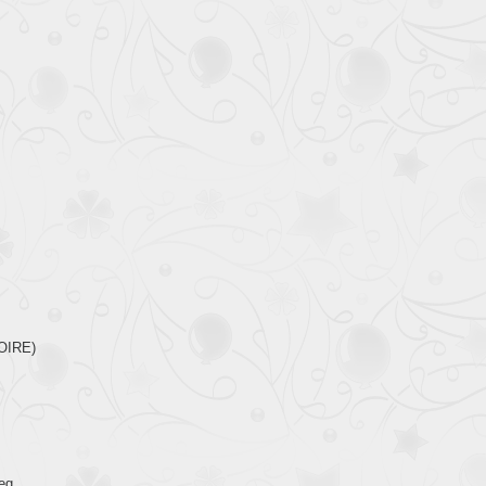
OIRE)
eg